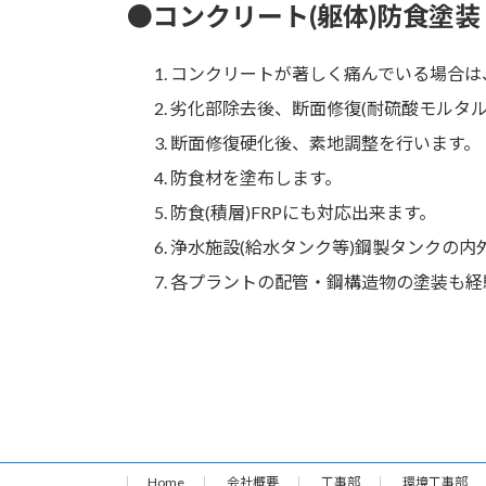
●コンクリート(躯体)防食塗装
コンクリートが著しく痛んでいる場合は
劣化部除去後、断面修復(耐硫酸モルタ
断面修復硬化後、素地調整を行います。
防食材を塗布します。
防食(積層)FRPにも対応出来ます。
浄水施設(給水タンク等)鋼製タンクの内
各プラントの配管・鋼構造物の塗装も経
Home
会社概要
工事部
環境工事部