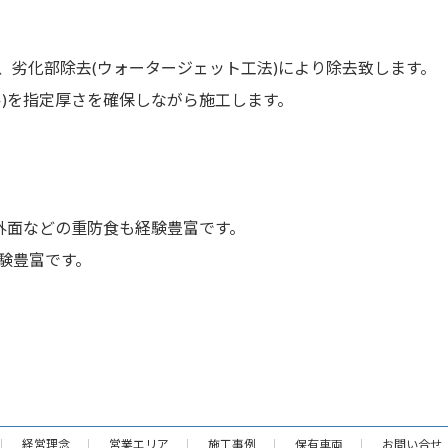
、劣化部除去(ウォータージェット工法)により除去致します。
ル)を指定厚さを確保しながら施工します。
外面などの重防食も経験豊富です。
験豊富です。
経営理念
営業エリア
施工事例
保有車両
お問い合せ